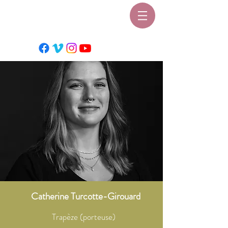
Catherine Turcotte-Girouard
Trapèze (porteuse)